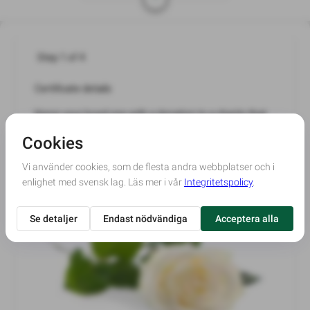
det roliga, allt det bra och inte det vi går miste om.

Att samlas i ljus och värme och glädje och minnas det fina 
och vårda minnet, det var sån hon var och hennes önskan.
