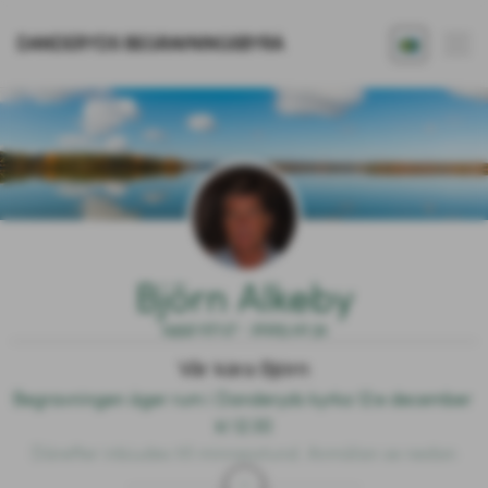
DANDERYDS BEGRAVNINGSBYRÅ
Björn Alkeby
1952.07.17 - 2025.10.31
Vår kära Björn
Begravningen äger rum i Danderyds kyrka 12:e december 
kl 12:30

Därefter inbjudes till minnesstund. Anmälan se nedan

Tänk gärna på hjärnfonden.